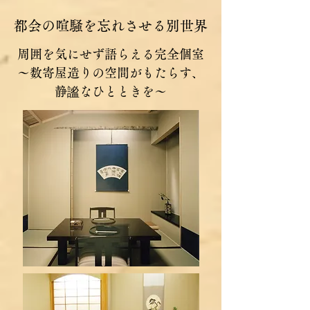
都会の喧騒を忘れさせる別世界
周囲を気にせず語らえる完全個室
～数寄屋造りの空間がもたらす、
静謐なひとときを～