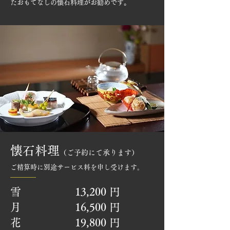
たおもてなしの懐石料理がお勧めです。​
懐石料理
（ご予約にて承ります）
ご精算時に別途サービス料を申し受けます。
雪 13
,
200
円
月 16
,
500
円
花 19
,
800
円