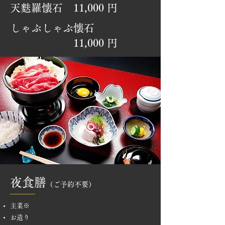
天麩羅懐石 11
,
000
円
しゃぶしゃぶ懐石
11
,
000
円
夜食膳
（ご予約不要）
主菜※
お造り