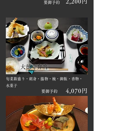
2,200円
要御予約
大徳寺弁当
旬菜箱盛り・刺身・揚物・椀・御飯・香物・
水菓子
4,070円
要御予約