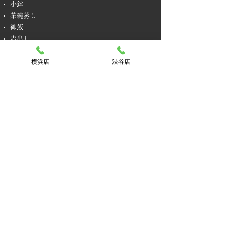
小鉢
茶碗蒸し
御飯
赤出し
香物
横浜店
渋谷店
デザート
​※主菜は「すき焼き」、「牛焼肉」、「煮魚」
よりお選びください
3,300
円
​お部屋について