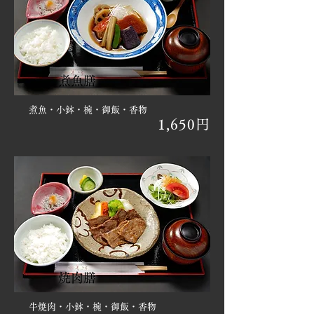
煮魚膳
煮魚・小鉢・椀・御飯・香物
1,650円
焼肉膳
牛焼肉・小鉢・椀・御飯・香物​