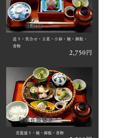
昼御膳
造り・炊合せ・主菜・小鉢・椀・御飯・
香物
2,750円
旬菜花籠盛り
花籠盛り・椀・御飯・香物