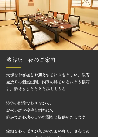
渋谷店 夜のご案内
大切なお客様をお迎えするにふさわしい、数寄
屋造りの個室空間。四季の移ろいを味わう懐石
と、静けさをたたえたひとときを。
渋谷の駅前でありながら、
​​お祝い席や接待を個室にて
静かで居心地のよい空間をご提供いたします。
繊細な心くばりが息づいたお料理と、真心こめ